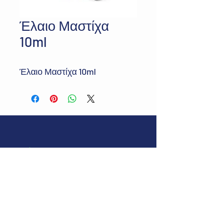
Έλαιο Μαστίχα
10ml
Έλαιο Μαστίχα 10ml
Διεύθυνση:
Δευκαλίωνος 37, Περαία
Θεσσαλονίκης, ΤΚ 57019
E-mail:
greenbmedical@gmail.com
Τηλ:
+30 2392029545
©2024 by Green Blue.