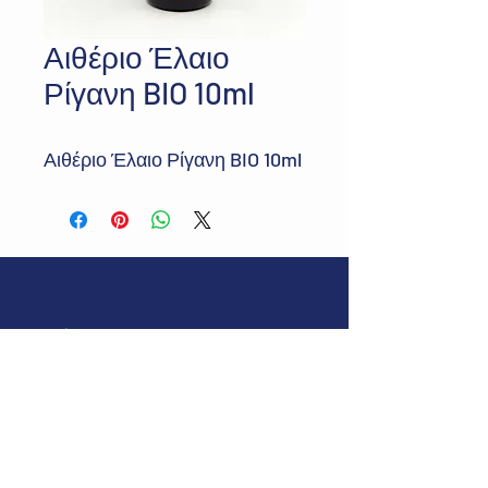
Αιθέριο Έλαιο
Ρίγανη BIO 10ml
Αιθέριο Έλαιο Ρίγανη BIO 10ml
Διεύθυνση:
Δευκαλίωνος 37, Περαία
Θεσσαλονίκης, ΤΚ 57019
E-mail:
greenbmedical@gmail.com
Τηλ:
+30 2392029545
©2024 by Green Blue.