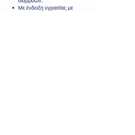
διαρροών.
Με ένδειξη υγρασίας με
κλίμακα βαθμολόγησης –
για καλύτερη ένδειξη
χρήσης χωρητικότητας.
Χωρίς latex και χωρίς
χλώριο
Έλεγχος των δυσάρεστων
οσμών
Πιστοποιημένα με FSC
Σκανδιναβικό Οικολογικό
Σήμα Nordic Swan Eco
Label
Δερματολογικά ελεγμένα