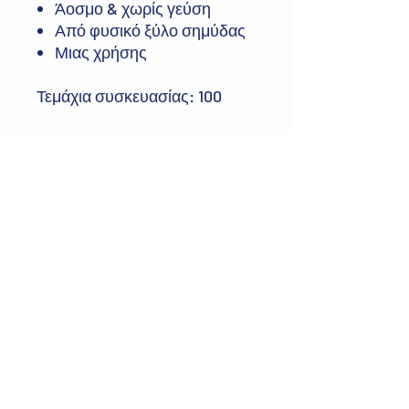
Άοσμο & χωρίς γεύση
Από φυσικό ξύλο σημύδας
Μιας χρήσης
Τεμάχια συσκευασίας: 100
Διεύθυνση:
Δευκαλίωνος 37, Περαία
Θεσσαλονίκης, ΤΚ 57019
E-mail:
greenbmedical@gmail.com
Τηλ:
+30 2392029545
©2024 by Green Blue.
ΩΡΑΡΙΟ ΛΕΙΤΟΥΡΓΙΑΣ: