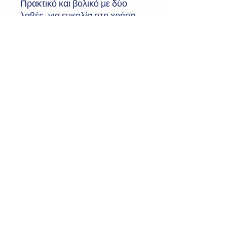
Πρακτικό και βολικό με δύο
λαβές, για ευκολία στη χρήση
και για αποφυγή ανατροπής
υγρού.
Χωρητικότητα: 500 ml
Βάρος: 200 gr
Διεύθυνση:
Δευκαλίωνος 37, Περαία
Θεσσαλονίκης, ΤΚ 57019
E-mail:
greenbmedical@gmail.com
Τηλ:
+30 2392029545
©2024 by Green Blue.