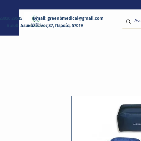
0 23920 29545 E-mail:
greenbmedical@gmail.com
Διευθ: Δευκαλίωνος 37, Περαία, 57019