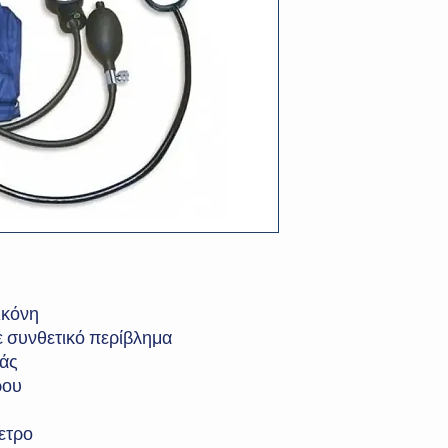
ικόνη
ε συνθετικό περίβλημα
άς
ρου
ετρο