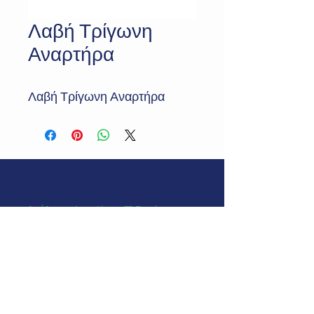
Λαβή Τρίγωνη
Αναρτήρα
Λαβή Τρίγωνη Αναρτήρα
Διεύθυνση:
Δευκαλίωνος 37, Περαία
Θεσσαλονίκης, ΤΚ 57019
E-mail:
greenbmedical@gmail.com
Τηλ:
+30 2392029545
©2024 by Green Blue.