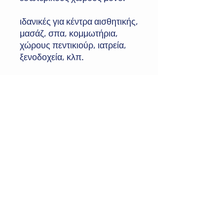
ιδανικές για κέντρα αισθητικής,
μασάζ, σπα, κομμωτήρια,
χώρους πεντικιούρ, ιατρεία,
ξενοδοχεία, κλπ.
Διεύθυνση:
Δευκαλίωνος 37, Περαία
Θεσσαλονίκης, ΤΚ 57019
E-mail:
greenbmedical@gmail.com
Τηλ:
+30 2392029545
©2024 by Green Blue.