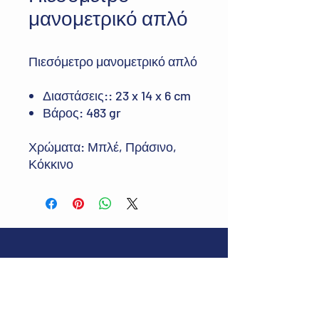
μανομετρικό απλό
Πιεσόμετρο μανομετρικό απλό
Διαστάσεις:: 23 x 14 x 6 cm
Βάρος: 483 gr
Χρώματα: Μπλέ, Πράσινο,
Κόκκινο
Διεύθυνση:
Δευκαλίωνος 37, Περαία
Θεσσαλονίκης, ΤΚ 57019
E-mail:
greenbmedical@gmail.com