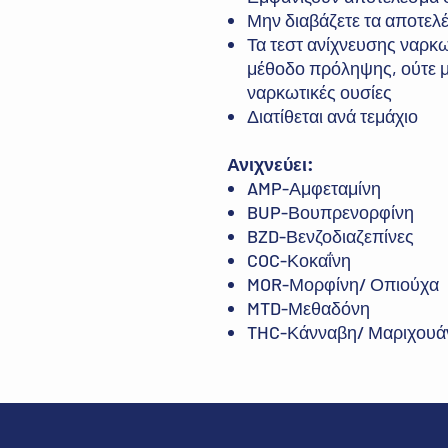
Μην διαβάζετε τα αποτελ
Τα τεστ ανίχνευσης ναρκ
μέθοδο πρόληψης, ούτε 
ναρκωτικές ουσίες
Διατίθεται ανά τεμάχιο
Ανιχνεύει:
AMP-Αμφεταμίνη
BUP-Βουπρενορφίνη
BZD-Βενζοδιαζεπίνες
COC-Κοκαΐνη
MOR-Μορφίνη/ Οπιούχα
MTD-Μεθαδόνη
THC-Κάνναβη/ Μαριχουά