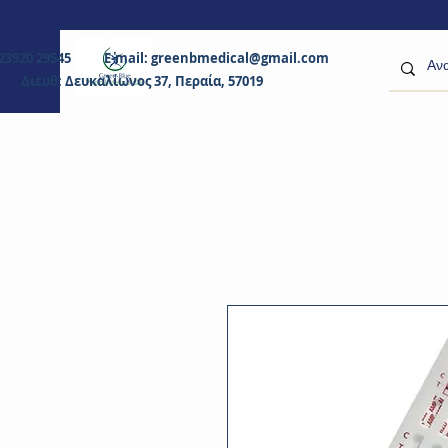
0 23920 29545 E-mail:
greenbmedical@gmail.com
Διευθ: Δευκαλίωνος 37, Περαία, 57019