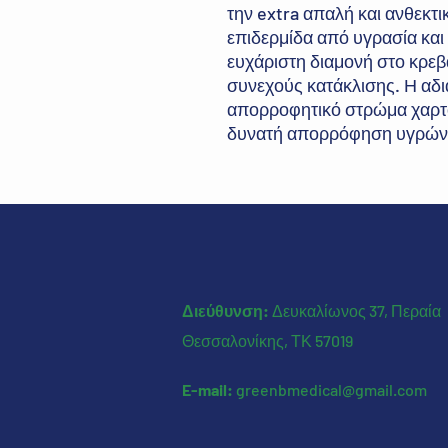
την extra απαλή και ανθεκτ
επιδερμίδα από υγρασία και
ευχάριστη διαμονή στο κρεβ
συνεχούς κατάκλισης. Η αδι
απορροφητικό στρώμα χαρτό
δυνατή απορρόφηση υγρών
Διεύθυνση:
Δευκαλίωνος 37, Περαία
Θεσσαλονίκης, ΤΚ 57019
E-mail:
greenbmedical@gmail.com